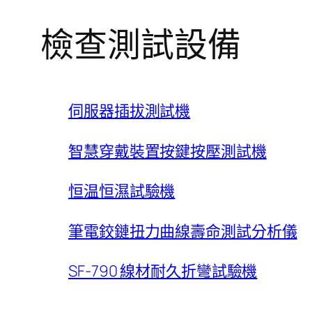
檢查測試設備
伺服器插拔測試機
智慧穿戴裝置按鍵按壓測試機
恒温恒濕試驗機
筆電鉸鏈扭力曲線壽命測試分析儀
SF-790 線材耐久折彎試驗機