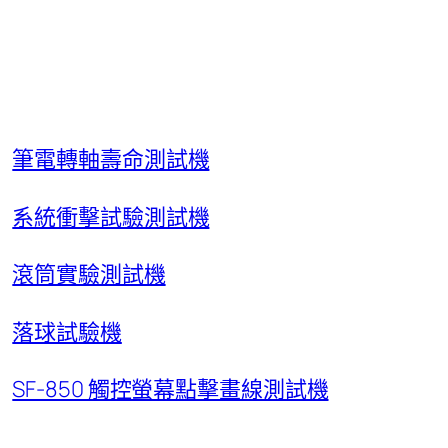
筆電轉軸壽命測試機
系統衝擊試驗測試機
滾筒實驗測試機
落球試驗機
SF-850 觸控螢幕點擊畫線測試機