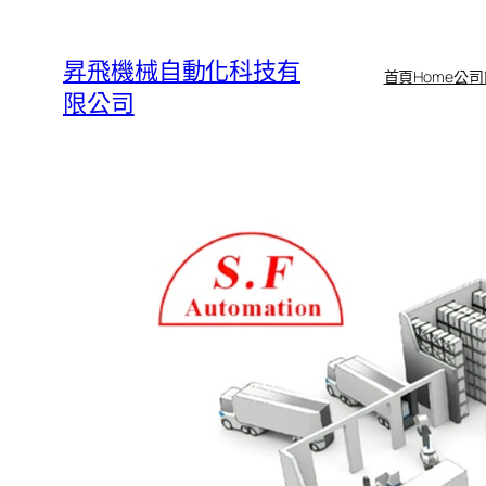
跳
至
昇飛機械自動化科技有
首頁Home
公司
主
限公司
要
內
容