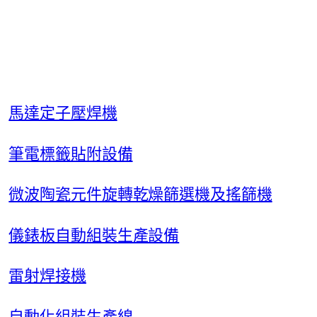
馬達定子壓焊機
筆電標籤貼附設備
微波陶瓷元件旋轉乾燥篩選機及搖篩機
儀錶板自動組裝生產設備
雷射焊接機
自動化組裝生產線