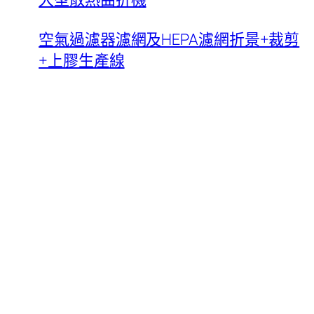
空氣過濾器濾網及HEPA濾網折景+裁剪
+上膠生產線