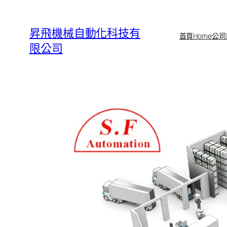
跳
至
昇飛機械自動化科技有
首頁Home
公司
主
限公司
要
內
容