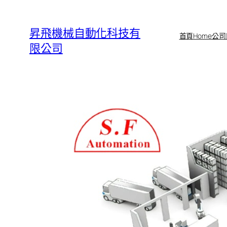
跳
至
昇飛機械自動化科技有
首頁Home
公司
主
限公司
要
內
容