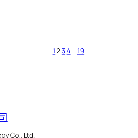
1
2
3
4
…
19
司
y Co., Ltd.