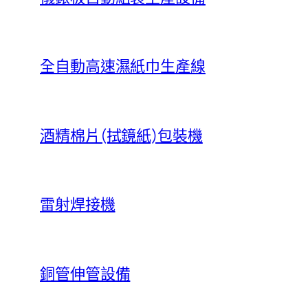
全自動高速濕紙巾生產線
酒精棉片(拭鏡紙)包裝機
雷射焊接機
銅管伸管設備