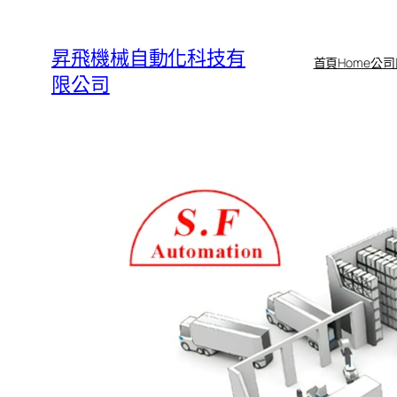
跳
至
昇飛機械自動化科技有
首頁Home
公司
主
限公司
要
內
容