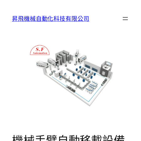
跳
至
昇飛機械自動化科技有限公司
主
要
內
容
機械手臂自動移載設備