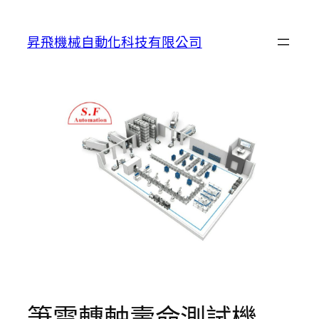
跳
至
昇飛機械自動化科技有限公司
主
要
內
容
筆電轉軸壽命測試機