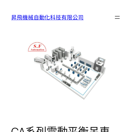
跳
至
昇飛機械自動化科技有限公司
主
要
內
容
CA系列電動平衡吊車