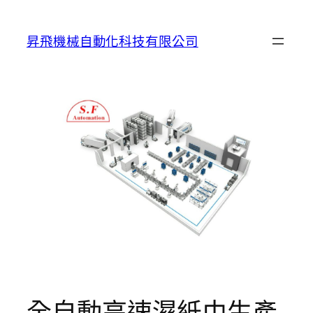
跳
至
昇飛機械自動化科技有限公司
主
要
內
容
全自動高速濕紙巾生產