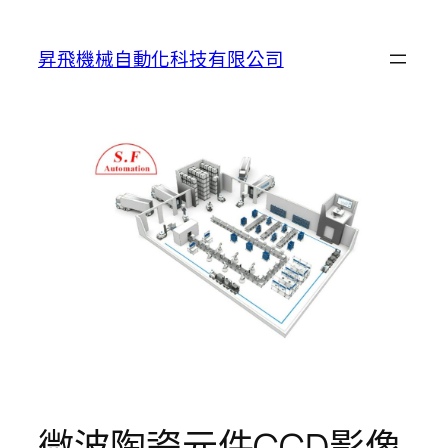
跳
至
昇飛機械自動化科技有限公司
主
要
內
容
微波陶瓷元件CCD影像